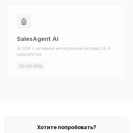
🤖
SalesAgent AI
AI-SDR с нативной интеграцией Битрикс24. В
разработке.
Q3–Q4 2026
Хотите попробовать?