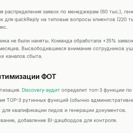
я распределения заявок по менеджерам (60 тыс.), ге
ник для quickReply на типовые вопросы клиентов (220 
мес.
ника не были наняты. Команда обработала +35% заяво
месяцев. Высвободившееся внимание сотрудников уш
х каналов сбыта.
птимизации ФОТ
тизация.
Discovery-аудит
определит топ-3 функции по 
я TOP-3 рутинных функций (обычно административны
 для квалификации лидов и генерации документов.
ание, добавление BI-дашбордов для контроля.