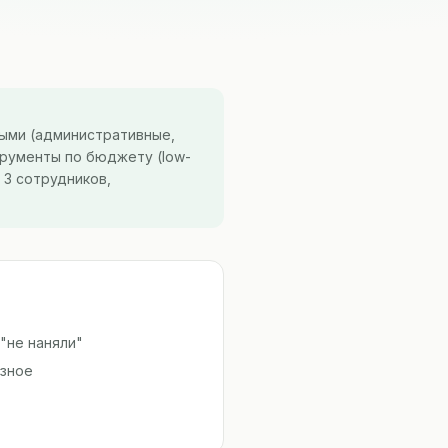
выми (административные,
трументы по бюджету (low-
 3 сотрудников,
"не наняли"
езное