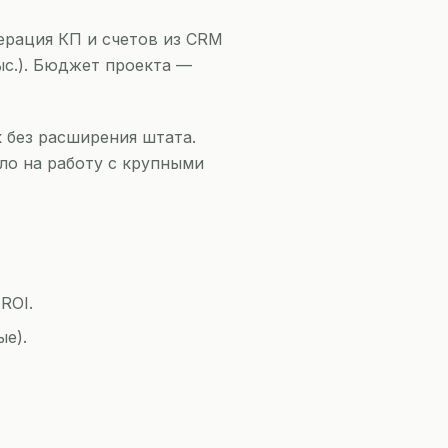
нерация КП и счетов из CRM
тыс.). Бюджет проекта —
к без расширения штата.
ло на работу с крупными
ROI.
е).