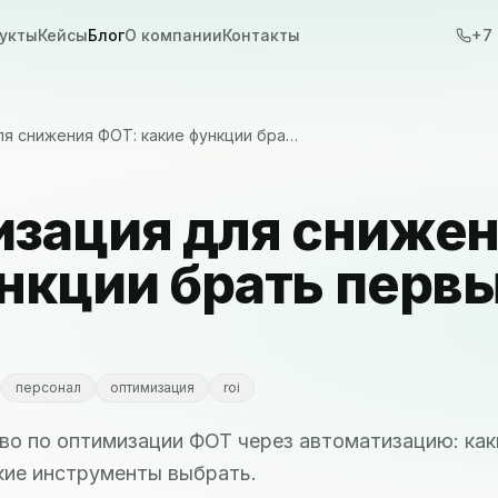
укты
Кейсы
Блог
О компании
Контакты
+7 
ля снижения ФОТ: какие функции бра…
зация для снижен
нкции брать перв
я
персонал
оптимизация
roi
о по оптимизации ФОТ через автоматизацию: каки
кие инструменты выбрать.