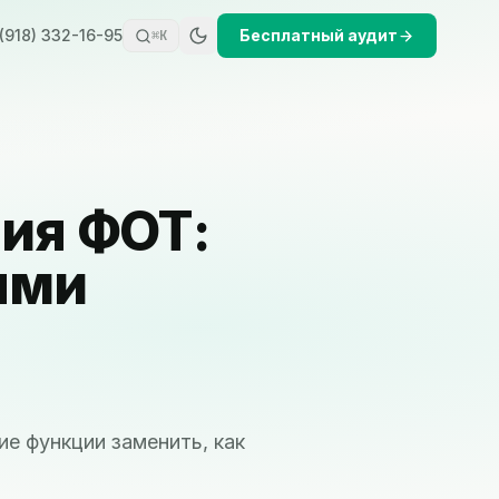
(918) 332-16-95
Бесплатный аудит
⌘K
ия ФОТ:
ыми
е функции заменить, как