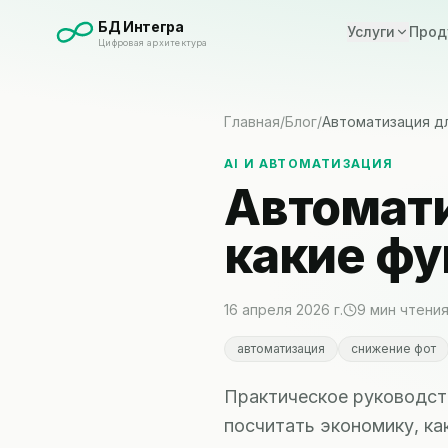
БД Интегра
Услуги
Прод
Цифровая архитектура
Главная
/
Блог
/
Автоматизация д
AI И АВТОМАТИЗАЦИЯ
Автомати
какие фу
16 апреля 2026 г.
9
мин чтени
автоматизация
снижение фот
Практическое руководств
посчитать экономику, ка