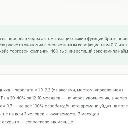
 на персонал через автоматизацию: какие функции брать пер
ула расчёта экономии с реалистичным коэффициентом 0.7, инс
й кейс торговой компании: 460 тыс. инвестиций сэкономили найм
ика = зарплата × 1.8-2.2 (с налогами, местом, управлением)
 на 20-40% за 12-18 месяцев — не через увольнения, а через 
том 0.7 — не все 100% освобождённого времени уйдут на пол
 → не наняли 3 человек → окупаемость 7 месяцев
х открыто — сопротивления меньше