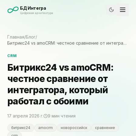
БД Интегра
Цифровая архитектура
Главная
/
Блог
/
Битрикс24 vs amoCRM: честное сравнение от интегра…
CRM
Битрикс24 vs amoCRM:
честное сравнение от
интегратора, который
работал с обоими
17 апреля 2026 г.
9
мин чтения
битрикс24
amocrm
новороссийск
сравнение
crm