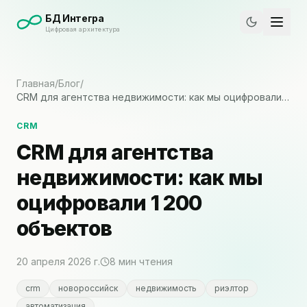
БД Интегра
Цифровая архитектура
Главная
/
Блог
/
CRM для агентства недвижимости: как мы оцифровали…
CRM
CRM для агентства
недвижимости: как мы
оцифровали 1 200
объектов
20 апреля 2026 г.
8
мин чтения
crm
новороссийск
недвижимость
риэлтор
автоматизация